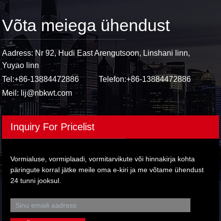
Võta meiega ühendust
Aadress: Nr 92, Hudi East Arengutsoon, Linshani linn,
Yuyao linn
Tel:
+86-13884472886
Telefon:
+86-13884472886
Meil:
lij@nbkwt.com
Inquiry For Pricelist
Vormialuse, vormiplaadi, vormitarvikute või hinnakirja kohta
päringute korral jätke meile oma e-kiri ja me võtame ühendust
24 tunni jooksul.