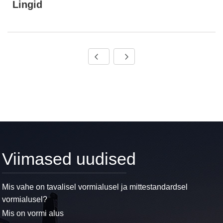
Lingid
Viimased uudised
Mis vahe on tavalisel vormialusel ja mittestandardsel
vormialusel?
Mis on vormi alus